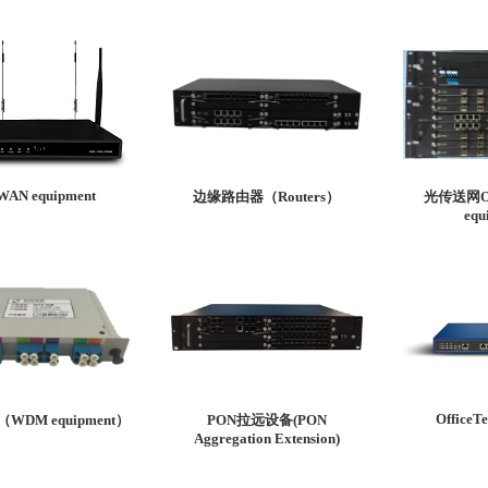
WAN equipment
边缘路由器（Routers）
光传送网O
equ
OfficeT
DM equipment）
PON拉远设备(PON
Aggregation Extension)