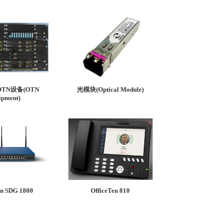
TN设备(OTN
光模块(Optical Module)
ipment)
en SDG 1800
OfficeTen 810