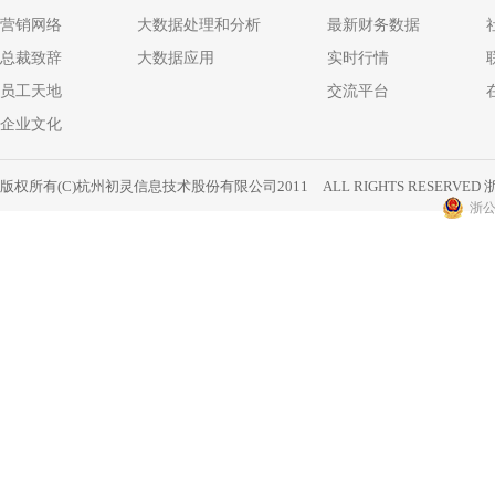
营销网络
大数据处理和分析
最新财务数据
总裁致辞
大数据应用
实时行情
员工天地
交流平台
企业文化
版权所有(C)杭州初灵信息技术股份有限公司2011 ALL RIGHTS RESERVED
浙
浙公网